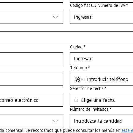
o con usted.
Código fiscal / Número de IVA
*
s de tu experiencia g
nte Chora.
Ciudad
*
Teléfono
*
Selector de fecha
*
Número de invitados
*
da comensal. Le recordamos que puede consultar los menús en 
este 