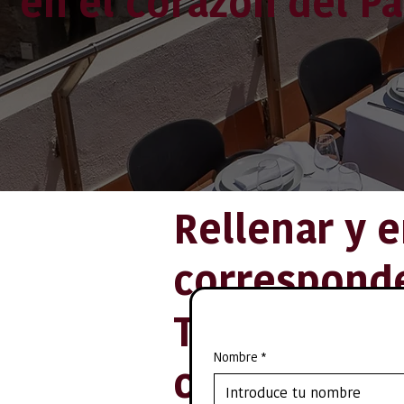
en el corazón del 
Rellenar y e
corresponde
Tan pronto 
Nombre
*
comunicarem