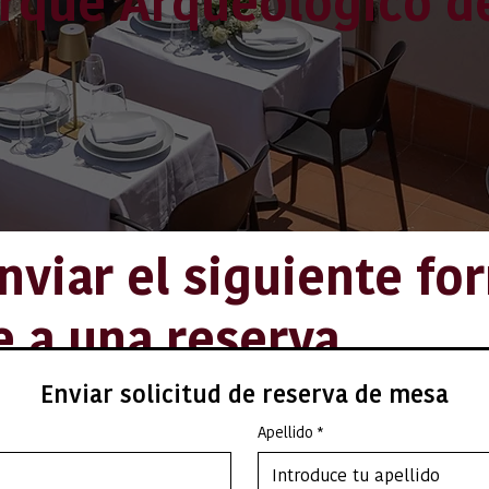
Parque Arqueológico 
nviar el siguiente fo
 a una reserva.
como recibamos su so
Enviar solicitud de reserva de mesa
Apellido
*
os con usted para ve