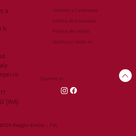
es a
Términos y Condiciones
Política de Privacidad
0 h
Política de cookies
Diseño por Sodes srl
od
aly
mpei.co
Síguenos en
917
42 (WA)
2124 Reggio Emilia - Tel.