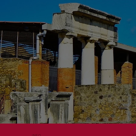
INFO
U