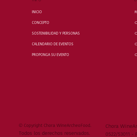
INICIO
R
CONCEPTO
C
SOSTENIBILIDAD Y PERSONAS
C
CALENDARIO DE EVENTOS
C
PROPONGA SU EVENTO
©
Copyright Chora WineArcheoFood.
Chora WineArc
Todos los derechos reservados.
0522/53011 - 