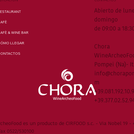
Abierto de lun
ESTAURANT
domingo
AFÈ
de 09:00 a 18:3
AFÈ & WINE BAR
ÓMO LLEGAR
Chora
CONTACTOS
WineArcheoFo
Pompei (Na)- It
info@chorapo
m
+39.081.192.10.
+39.377.02.52.9
heoFood es un producto de CIRFOOD s.c. - Via Nobel 19 - 4
Fax 0522/530100