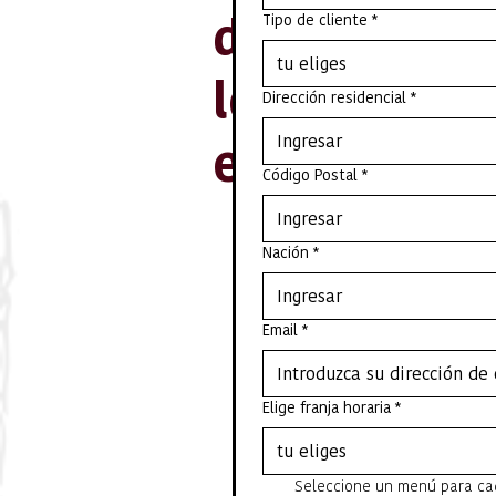
definir junt
Tipo de cliente
*
tu eliges
los detalle
Dirección residencial
*
en Restaura
Código Postal
*
Nación
*
Email
*
Elige franja horaria
*
tu eliges
Seleccione un menú para ca