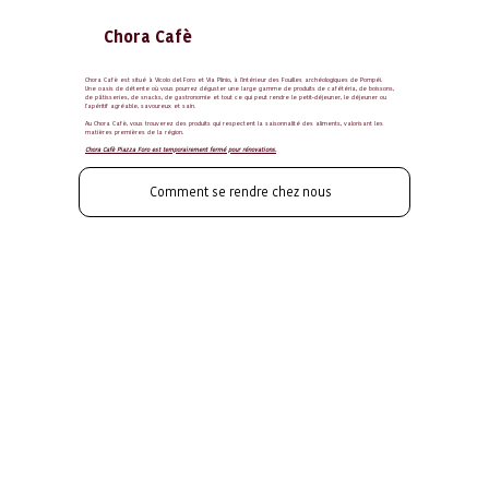
Chora Cafè
Chora Cafè est situé à Vicolo del Foro et Via Plinio, à l'intérieur des Fouilles archéologiques de Pompéi.
Une oasis de détente où vous pourrez déguster une large gamme de produits de cafétéria, de boissons,
de pâtisseries, de snacks, de gastronomie et tout ce qui peut rendre le petit-déjeuner, le déjeuner ou
l'apéritif agréable, savoureux et sain.
Au Chora Cafè, vous trouverez des produits qui respectent la saisonnalité des aliments, valorisant les
matières premières de la région.
Chora Cafè Piazza Foro est temporairement fermé pour rénovations.
Comment se rendre chez nous