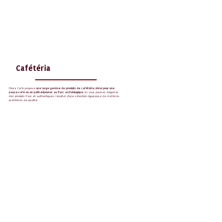
Cafétéria
Chora Cafè propose
une large gamme de produits de cafétéria, idéal pour une
pause-café ou un petit-déjeuner au Parc archéologique
. Ici, vous pourrez déguster
des produits frais et authentiques, résultat d'une sélection rigoureuse de matières
premières de qualité.