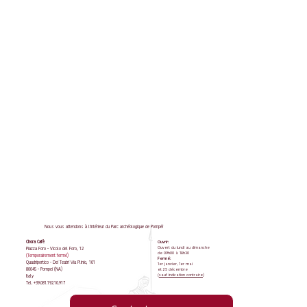
Nous vous attendons à l'intérieur du Parc archéologique de Pompéi
Chora Cafè
Ouvrir:
Ouvert du lundi au dimanche
Piazza Foro - Vicolo del Foro, 12
de 09h00 à 18h30
(Temporairement fermé)
Fermé:
Quadriportico - Dei Teatri Via Plinio, 101
1er janvier, 1er mai
80045 - Pompei (NA)
et 25 décembre
(
sauf indication contraire
)
Italy
Tel. +39.081.192.10.917