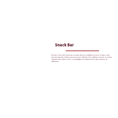
Snack Bar
Au Chora Cafè vous trouverez un large choix de sandwichs, focaccia et pizza ainsi
que des boissons fraîches pour une pause détente. Des collations sucrées et salées
rendront votre visite au Parc archéologique de Pompéi encore plus spéciale et
délicieuse.